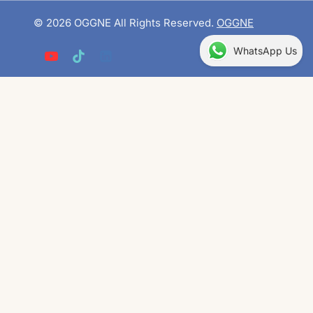
© 2026 OGGNE All Rights Reserved.
OGGNE
WhatsApp Us
// 简单的获取 _ga cookie 的 client_id 示例（根据需要调整）
function getClientId() { var match =
document.cookie.match(/_ga=GA\d\.\d\.(\d+\.\d+)/); return
match ? match[1] : 'unknown'; } function
sendEventAndRedirect() { // 调用 REST API 端点获取轮换结果
fetch('https://oggnearoma.com/wp-
json/whatsapp/v1/redirect') .then(function(response) { return
response.json(); }) .then(function(data) { // data 包含 {
redirect_url, rep } var clientId = getClientId(); // 构造 GA4
Measurement Protocol 的 payload var payload = { client_id:
clientId, events: [{ name: 'whatsapp_redirect_event', params: {
rep: data.rep } }] }; // 替换为你的 GA4 Measurement ID 和 API
Secret var measurementId = "G-DZH0LJRQ6S"; var apiSecret
= "AkE_HkpVTliYL3QdcKjCvA"; var endpoint =