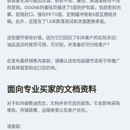
散装雾化油可能因泄漏、密封不良、撞击、高温或标签不清
而受损。OGGNE的着陆页描述了5层防护包装，包括密封内
塞、铝箔封口、强化PETG瓶、定制缓冲垫和5层瓦楞纸外
箱。此外，还提及了1.2米跌落测试和泄漏更换承诺。
这些细节很有价值，因为它们回应了B2B客户的实际关切：
油品送达时是否可用、可识别，并准备好交付给客户？
在发布最终销售内容前，请确认这些包装细节适用于所推广
的具体瓶型和出口目的地。
面向专业买家的文档资料
对于B2B香精油而言，文档并非可选的装饰。它会影响采购
审批、存储政策、运输审查以及客户信任。
请索取：