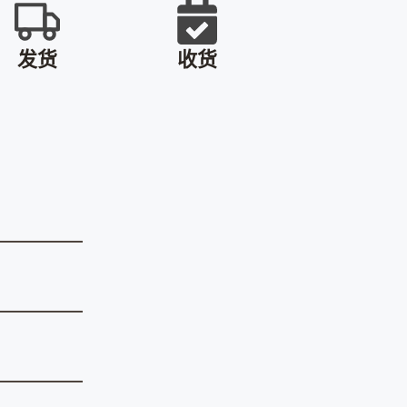
发货
收货