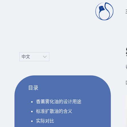
跳
到
内
容
Choose
a
language
目录
香薰雾化油的设计用途
标准扩散油的含义
实际对比