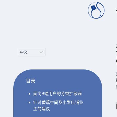
跳
到
内
容
Choose
a
language
目录
面向B端用户的芳香扩散器
针对香薰空间及小型店铺业
主的建议